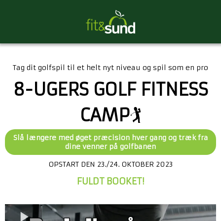
Tag dit golfspil til et helt nyt niveau og spil som en pro
8-UGERS GOLF FITNESS
CAMP
🏌️
Slå længere med øget præcision hver gang og træk fra
dine venner på golfbanen
OPSTART DEN 23./24. OKTOBER 2023
FULDT BOOKET!