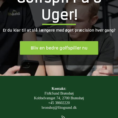
Uger!
Er du klar til at slå længere med øget præcision hver gang?
Bliv en bedre golfspiller nu
Kontakt:
Fit&Sund Brønshøj
Kobbelvænget 74, 2700 Brønshøj
+45 38602220
bronshoj@fitogsund.dk