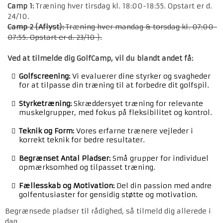
Camp 1:
Træning hver tirsdag kl. 18:00-18:55. Opstart er d.
24/10.
Camp 2 (Aflyst):
Træning hver mandag & torsdag kl. 07:00-
07:55. Opstart er d. 23/10 ).
Ved at tilmelde dig GolfCamp, vil du blandt andet få:
Golfscreening:
Vi evaluerer dine styrker og svagheder
for at tilpasse din træning til at forbedre dit golfspil.
Styrketræning:
Skræddersyet træning for relevante
muskelgrupper, med fokus på fleksibilitet og kontrol.
Teknik og Form:
Vores erfarne trænere vejleder i
korrekt teknik for bedre resultater.
Begrænset Antal Pladser:
Små grupper for individuel
opmærksomhed og tilpasset træning.
Fællesskab og Motivation:
Del din passion med andre
golfentusiaster for gensidig støtte og motivation.
Begrænsede pladser til rådighed, så tilmeld dig allerede i
dag.