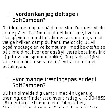
Hvordan kan jeg deltage i
GolfCampen?
Du tilmelder dig her på denne side. Dernæst vil du
lande på en 'Tak for din tilmelding' side, hvor du
skal gå videre med betalingen af campen, ved at
vælge hvilken camp du har tilmeldt dig. Du vil
også modtage en velkomst mail med bekræftelse
på tilmelding, hvor der også vil være betalingslink
i (tjek evt. din spamindbakke). Din plads vil først
være endeligt reserveret når vi har modtaget
betalingen.
Hvor mange træningspas er der i
GolfCampen?
Du kan tilmelde dig Camp 1 med én ugentlig
træning, der finder sted hver tirsdag kl. 18:00-18:55
i 8 uger (første træning er d. 24. oktober).
Alternativt kan du vælge Camp 2, hvor du får to